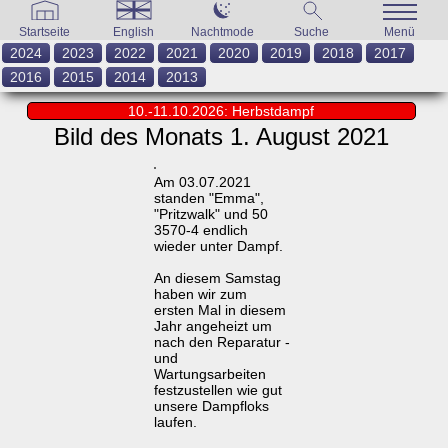
Startseite
English
Nachtmode
Suche
Menü
2024
2023
2022
2021
2020
2019
2018
2017
2016
2015
2014
2013
10.-11.10.2026: Herbstdampf
Bild des Monats 1. August 2021
Am 03.07.2021
standen "Emma",
"Pritzwalk" und 50
3570-4 endlich
wieder unter Dampf.
An diesem Samstag
haben wir zum
ersten Mal in diesem
Jahr angeheizt um
nach den Reparatur -
und
Wartungsarbeiten
festzustellen wie gut
unsere Dampfloks
laufen.