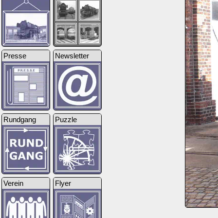
Presse
Newsletter
Rundgang
Puzzle
Verein
Flyer