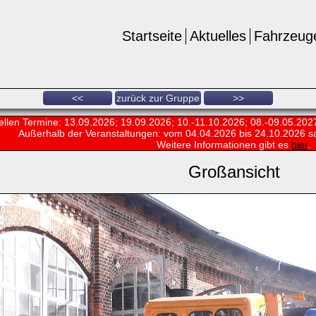
Startseite
Aktuelles
Fahrzeug
<<
zurück zur Gruppe
>>
ellen Termine: 13.09.2026; 19.09.2026; 10.-11.10.2026; 08.-09.05.202
Außerhalb der Veranstaltungen:
vom 04.04.2026 bis 24.10.2026 s
Weitere Informationen gibt es
hier
.
Großansicht