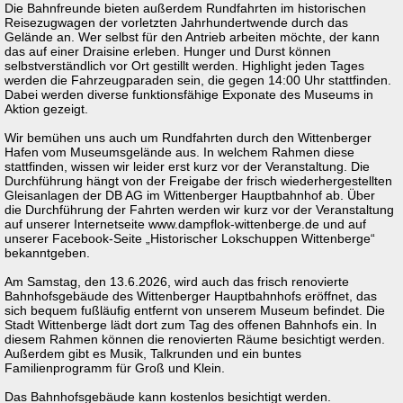
Die Bahnfreunde bieten außerdem Rundfahrten im historischen
Reisezugwagen der vorletzten Jahrhundertwende durch das
Gelände an. Wer selbst für den Antrieb arbeiten möchte, der kann
das auf einer Draisine erleben. Hunger und Durst können
selbstverständlich vor Ort gestillt werden. Highlight jeden Tages
werden die Fahrzeugparaden sein, die gegen 14:00 Uhr stattfinden.
Dabei werden diverse funktionsfähige Exponate des Museums in
Aktion gezeigt.
Wir bemühen uns auch um Rundfahrten durch den Wittenberger
Hafen vom Museumsgelände aus. In welchem Rahmen diese
stattfinden, wissen wir leider erst kurz vor der Veranstaltung. Die
Durchführung hängt von der Freigabe der frisch wiederhergestellten
Gleisanlagen der DB AG im Wittenberger Hauptbahnhof ab. Über
die Durchführung der Fahrten werden wir kurz vor der Veranstaltung
auf unserer Internetseite www.dampflok-wittenberge.de und auf
unserer Facebook-Seite „Historischer Lokschuppen Wittenberge“
bekanntgeben.
Am Samstag, den 13.6.2026, wird auch das frisch renovierte
Bahnhofsgebäude des Wittenberger Hauptbahnhofs eröffnet, das
sich bequem fußläufig entfernt von unserem Museum befindet. Die
Stadt Wittenberge lädt dort zum Tag des offenen Bahnhofs ein. In
diesem Rahmen können die renovierten Räume besichtigt werden.
Außerdem gibt es Musik, Talkrunden und ein buntes
Familienprogramm für Groß und Klein.
Das Bahnhofsgebäude kann kostenlos besichtigt werden.