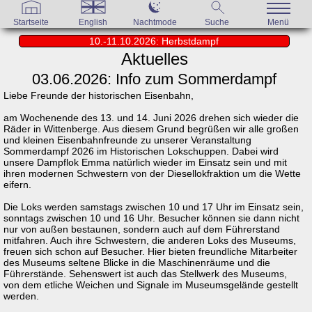
Startseite
English
Nachtmode
Suche
Menü
10.-11.10.2026: Herbstdampf
Aktuelles
03.06.2026: Info zum Sommerdampf
Liebe Freunde der historischen Eisenbahn,
am Wochenende des 13. und 14. Juni 2026 drehen sich wieder die
Räder in Wittenberge. Aus diesem Grund begrüßen wir alle großen
und kleinen Eisenbahnfreunde zu unserer Veranstaltung
Sommerdampf 2026 im Historischen Lokschuppen. Dabei wird
unsere Dampflok Emma natürlich wieder im Einsatz sein und mit
ihren modernen Schwestern von der Diesellokfraktion um die Wette
eifern.
Die Loks werden samstags zwischen 10 und 17 Uhr im Einsatz sein,
sonntags zwischen 10 und 16 Uhr. Besucher können sie dann nicht
nur von außen bestaunen, sondern auch auf dem Führerstand
mitfahren. Auch ihre Schwestern, die anderen Loks des Museums,
freuen sich schon auf Besucher. Hier bieten freundliche Mitarbeiter
des Museums seltene Blicke in die Maschinenräume und die
Führerstände. Sehenswert ist auch das Stellwerk des Museums,
von dem etliche Weichen und Signale im Museumsgelände gestellt
werden.