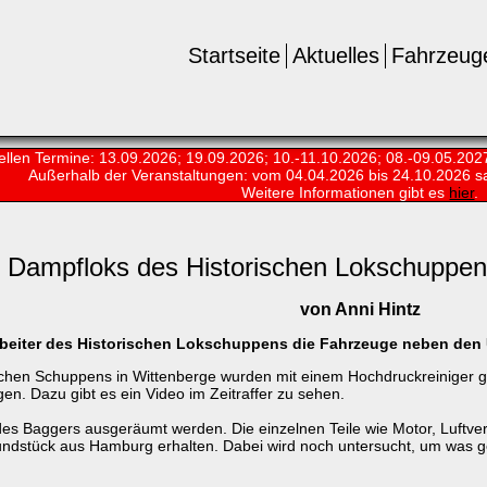
Startseite
Aktuelles
Fahrzeug
ellen Termine: 13.09.2026; 19.09.2026; 10.-11.10.2026; 08.-09.05.202
Außerhalb der Veranstaltungen:
vom 04.04.2026 bis 24.10.2026 s
Weitere Informationen gibt es
hier
.
Dampfloks des Historischen Lokschuppen
von Anni Hintz
rbeiter des Historischen Lokschuppens die Fahrzeuge neben den U
schen Schuppens in Wittenberge wurden mit einem Hochdruckreiniger g
gen. Dazu gibt es ein Video im Zeitraffer zu sehen.
 Baggers ausgeräumt werden. Die einzelnen Teile wie Motor, Luftverd
undstück aus Hamburg erhalten. Dabei wird noch untersucht, um was g