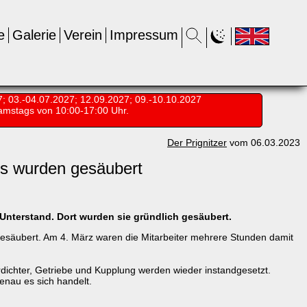
e
Galerie
Verein
Impressum
7; 03.-04.07.2027; 12.09.2027; 09.-10.10.2027
amstags von 10:00-17:00 Uhr.
Der Prignitzer
vom 06.03.2023
s wurden gesäubert
nterstand. Dort wurden sie gründlich gesäubert.
esäubert. Am 4. März waren die Mitarbeiter mehrere Stunden damit
ichter, Getriebe und Kupplung werden wieder instandgesetzt.
enau es sich handelt.