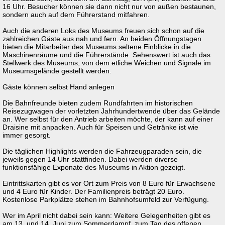
16 Uhr. Besucher können sie dann nicht nur von außen bestaunen,
sondern auch auf dem Führerstand mitfahren.
Auch die anderen Loks des Museums freuen sich schon auf die
zahlreichen Gäste aus nah und fern. An beiden Öffnungstagen
bieten die Mitarbeiter des Museums seltene Einblicke in die
Maschinenräume und die Führerstände. Sehenswert ist auch das
Stellwerk des Museums, von dem etliche Weichen und Signale im
Museumsgelände gestellt werden.
Gäste können selbst Hand anlegen
Die Bahnfreunde bieten zudem Rundfahrten im historischen
Reisezugwagen der vorletzten Jahrhundertwende über das Gelände
an. Wer selbst für den Antrieb arbeiten möchte, der kann auf einer
Draisine mit anpacken. Auch für Speisen und Getränke ist wie
immer gesorgt.
Die täglichen Highlights werden die Fahrzeugparaden sein, die
jeweils gegen 14 Uhr stattfinden. Dabei werden diverse
funktionsfähige Exponate des Museums in Aktion gezeigt.
Eintrittskarten gibt es vor Ort zum Preis von 8 Euro für Erwachsene
und 4 Euro für Kinder. Der Familienpreis beträgt 20 Euro.
Kostenlose Parkplätze stehen im Bahnhofsumfeld zur Verfügung.
Wer im April nicht dabei sein kann: Weitere Gelegenheiten gibt es
am 13. und 14. Juni zum Sommerdampf, zum Tag des offenen