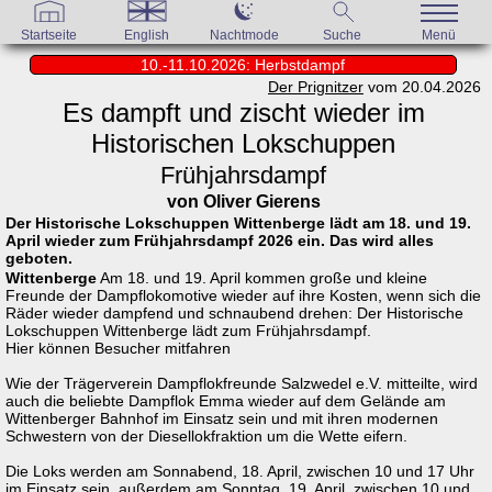
Startseite
English
Nachtmode
Suche
Menü
10.-11.10.2026: Herbstdampf
Der Prignitzer
vom 20.04.2026
Es dampft und zischt wieder im
Historischen Lokschuppen
Frühjahrsdampf
von Oliver Gierens
Der Historische Lokschuppen Wittenberge lädt am 18. und 19.
April wieder zum Frühjahrsdampf 2026 ein. Das wird alles
geboten.
Wittenberge
Am 18. und 19. April kommen große und kleine
Freunde der Dampflokomotive wieder auf ihre Kosten, wenn sich die
Räder wieder dampfend und schnaubend drehen: Der Historische
Lokschuppen Wittenberge lädt zum Frühjahrsdampf.
Hier können Besucher mitfahren
Wie der Trägerverein Dampflokfreunde Salzwedel e.V. mitteilte, wird
auch die beliebte Dampflok Emma wieder auf dem Gelände am
Wittenberger Bahnhof im Einsatz sein und mit ihren modernen
Schwestern von der Diesellokfraktion um die Wette eifern.
Die Loks werden am Sonnabend, 18. April, zwischen 10 und 17 Uhr
im Einsatz sein, außerdem am Sonntag, 19. April, zwischen 10 und