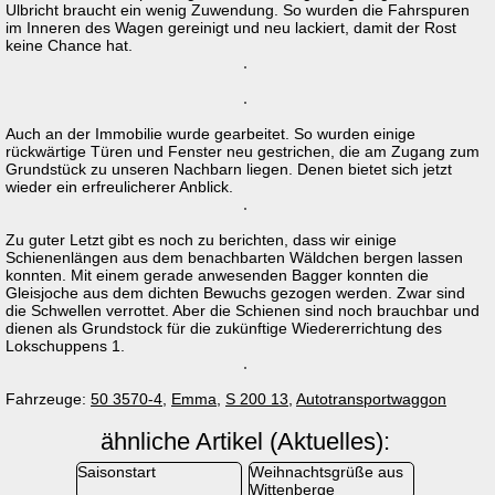
Ulbricht braucht ein wenig Zuwendung. So wurden die Fahrspuren
im Inneren des Wagen gereinigt und neu lackiert, damit der Rost
keine Chance hat.
Auch an der Immobilie wurde gearbeitet. So wurden einige
rückwärtige Türen und Fenster neu gestrichen, die am Zugang zum
Grundstück zu unseren Nachbarn liegen. Denen bietet sich jetzt
wieder ein erfreulicherer Anblick.
Zu guter Letzt gibt es noch zu berichten, dass wir einige
Schienenlängen aus dem benachbarten Wäldchen bergen lassen
konnten. Mit einem gerade anwesenden Bagger konnten die
Gleisjoche aus dem dichten Bewuchs gezogen werden. Zwar sind
die Schwellen verrottet. Aber die Schienen sind noch brauchbar und
dienen als Grundstock für die zukünftige Wiedererrichtung des
Lokschuppens 1.
Fahrzeuge:
50 3570-4
,
Emma
,
S 200 13
,
Autotransportwaggon
ähnliche Artikel (Aktuelles):
Saisonstart
Weihnachtsgrüße aus
Wittenberge