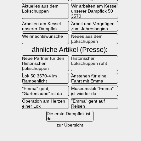
Aktuelles aus dem
Wir arbeiten am Kessel
Lokschuppen
unserer Dampflok 50
3570
Arbeiten am Kessel
Arbeit und Vergnügen
unserer Dampflok
zum Jahresbeginn
Weihnachtswünsche
Neues aus dem
Lokschuppen
ähnliche Artikel (Presse):
Neue Partner für den
Historischer
Historischen
Lokschuppen ruht
Lokschuppen
Lok 50 3570-4 im
Anstehen für eine
Rampenlicht
Fahrt mit Emma
"Emma" geht,
Museumslok "Emma"
"Gartenlaube" ist da
ist wieder da
Operation am Herzen
"Emma" geht auf
einer Lok
Reisen
Die erste Dampflok ist
da
zur Übersicht