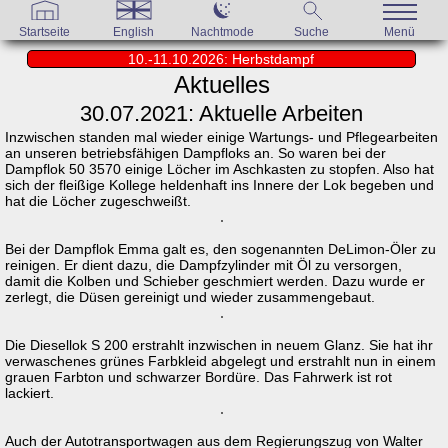
Startseite
English
Nachtmode
Suche
Menü
10.-11.10.2026: Herbstdampf
Aktuelles
30.07.2021: Aktuelle Arbeiten
Inzwischen standen mal wieder einige Wartungs- und Pflegearbeiten
an unseren betriebsfähigen Dampfloks an. So waren bei der
Dampflok 50 3570 einige Löcher im Aschkasten zu stopfen. Also hat
sich der fleißige Kollege heldenhaft ins Innere der Lok begeben und
hat die Löcher zugeschweißt.
Bei der Dampflok Emma galt es, den sogenannten DeLimon-Öler zu
reinigen. Er dient dazu, die Dampfzylinder mit Öl zu versorgen,
damit die Kolben und Schieber geschmiert werden. Dazu wurde er
zerlegt, die Düsen gereinigt und wieder zusammengebaut.
Die Diesellok S 200 erstrahlt inzwischen in neuem Glanz. Sie hat ihr
verwaschenes grünes Farbkleid abgelegt und erstrahlt nun in einem
grauen Farbton und schwarzer Bordüre. Das Fahrwerk ist rot
lackiert.
Auch der Autotransportwagen aus dem Regierungszug von Walter