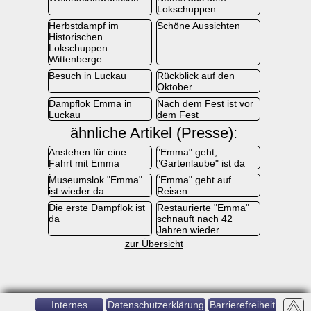
Lokschuppen
Herbstdampf im
Schöne Aussichten
Historischen
Lokschuppen
Wittenberge
Besuch in Luckau
Rückblick auf den
Oktober
Dampflok Emma in
Nach dem Fest ist vor
Luckau
dem Fest
ähnliche Artikel (Presse):
Anstehen für eine
"Emma" geht,
Fahrt mit Emma
"Gartenlaube" ist da
Museumslok "Emma"
"Emma" geht auf
ist wieder da
Reisen
Die erste Dampflok ist
Restaurierte "Emma"
da
schnauft nach 42
Jahren wieder
zur Übersicht
Internes
Datenschutzerklärung
Barrierefreiheit