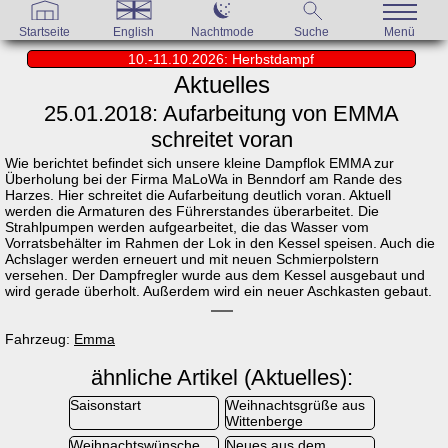
Startseite
English
Nachtmode
Suche
Menü
10.-11.10.2026: Herbstdampf
Aktuelles
25.01.2018: Aufarbeitung von EMMA
schreitet voran
Wie berichtet befindet sich unsere kleine Dampflok EMMA zur
Überholung bei der Firma MaLoWa in Benndorf am Rande des
Harzes. Hier schreitet die Aufarbeitung deutlich voran. Aktuell
werden die Armaturen des Führerstandes überarbeitet. Die
Strahlpumpen werden aufgearbeitet, die das Wasser vom
Vorratsbehälter im Rahmen der Lok in den Kessel speisen. Auch die
Achslager werden erneuert und mit neuen Schmierpolstern
versehen. Der Dampfregler wurde aus dem Kessel ausgebaut und
wird gerade überholt. Außerdem wird ein neuer Aschkasten gebaut.
Fahrzeug:
Emma
ähnliche Artikel (Aktuelles):
Saisonstart
Weihnachtsgrüße aus
Wittenberge
Weihnachtswünsche
Neues aus dem