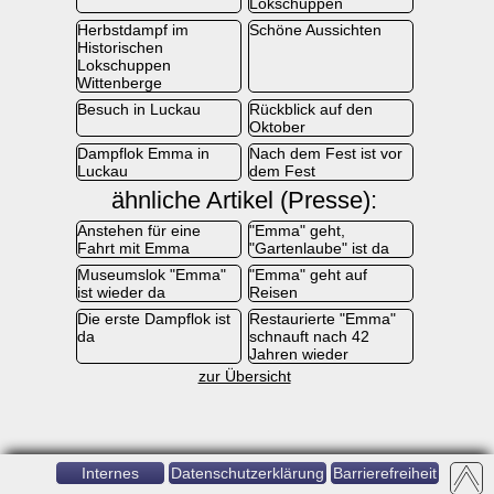
Lokschuppen
Herbstdampf im
Schöne Aussichten
Historischen
Lokschuppen
Wittenberge
Besuch in Luckau
Rückblick auf den
Oktober
Dampflok Emma in
Nach dem Fest ist vor
Luckau
dem Fest
ähnliche Artikel (Presse):
Anstehen für eine
"Emma" geht,
Fahrt mit Emma
"Gartenlaube" ist da
Museumslok "Emma"
"Emma" geht auf
ist wieder da
Reisen
Die erste Dampflok ist
Restaurierte "Emma"
da
schnauft nach 42
Jahren wieder
zur Übersicht
Internes
Datenschutzerklärung
Barrierefreiheit