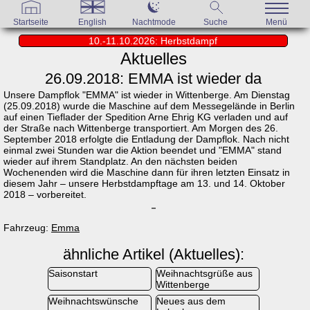
Startseite
English
Nachtmode
Suche
Menü
10.-11.10.2026: Herbstdampf
Aktuelles
26.09.2018: EMMA ist wieder da
Unsere Dampflok "EMMA" ist wieder in Wittenberge. Am Dienstag
(25.09.2018) wurde die Maschine auf dem Messegelände in Berlin
auf einen Tieflader der Spedition Arne Ehrig KG verladen und auf
der Straße nach Wittenberge transportiert. Am Morgen des 26.
September 2018 erfolgte die Entladung der Dampflok. Nach nicht
einmal zwei Stunden war die Aktion beendet und "EMMA" stand
wieder auf ihrem Standplatz. An den nächsten beiden
Wochenenden wird die Maschine dann für ihren letzten Einsatz in
diesem Jahr – unsere Herbstdampftage am 13. und 14. Oktober
2018 – vorbereitet.
Fahrzeug:
Emma
ähnliche Artikel (Aktuelles):
Saisonstart
Weihnachtsgrüße aus
Wittenberge
Weihnachtswünsche
Neues aus dem