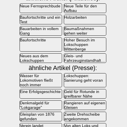
Neue Fernsprechbude
Neue Teile für den
Aufbau
Baufortschritte und ein
Holzarbeiten
Test
Bauarbeiten in vollem
Baumaßnahmen
Gang
gehen weiter
Baufortschritte
Hoher Besuch im
Lokschuppen
Wittenberge
Neues aus dem
Gleis- und
Lokschuppen
Fahrzeuginstandhaltung
ähnliche Artikel (Presse):
Wasser für
Lokschuppen:
Lokomotiven fließt
Sanierung geht voran
noch immer
Eine Erfolgsgeschichte
Geld für Rotunde in
greifbarer Nähe
Denkmalgeld für
Rangieren auf eigenen
"Lokgarage"
Gleisen
Gleisplan von 1876
Zweite Drehscheibe
gefunden
angekommen
Verein landet
Von alten Loks und