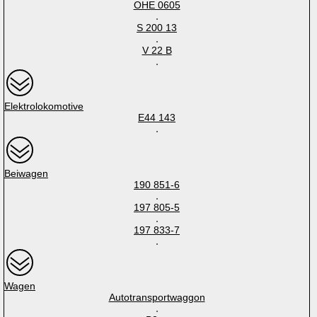
OHE 0605
S 200 13
V 22 B
Elektrolokomotive
E44 143
Beiwagen
190 851-6
197 805-5
197 833-7
Wagen
Autotransportwaggon