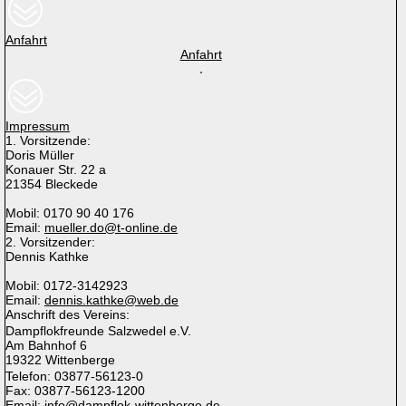
Anfahrt
Anfahrt
Impressum
1. Vorsitzende:
Doris Müller
Konauer Str. 22 a
21354 Bleckede
Mobil: 0170 90 40 176
Email:
mueller.do@t-online.de
2. Vorsitzender:
Dennis Kathke
Mobil: 0172-3142923
Email:
dennis.kathke@web.de
Anschrift des Vereins:
Dampflokfreunde Salzwedel e.V.
Am Bahnhof 6
19322 Wittenberge
Telefon: 03877-56123-0
Fax: 03877-56123-1200
Email:
info@dampflok-wittenberge.de