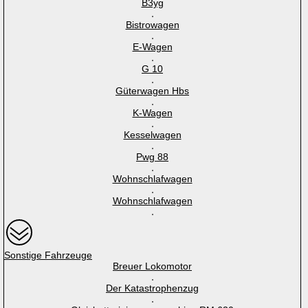
B3yg
Bistrowagen
E-Wagen
G 10
Güterwagen Hbs
K-Wagen
Kesselwagen
Pwg 88
Wohnschlafwagen
Wohnschlafwagen
Sonstige Fahrzeuge
Breuer Lokomotor
Der Katastrophenzug